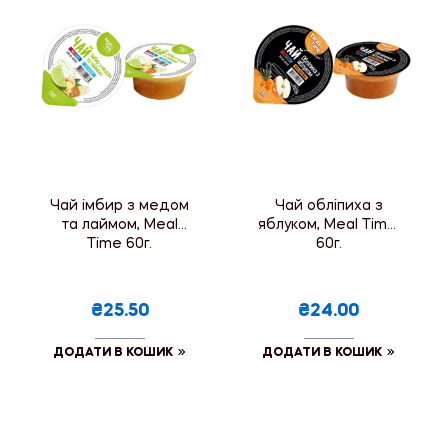
Чай імбир з медом
Чай обліпиха з
та лаймом, Meal
яблуком, Meal Time,
Time 60г.
60г.
₴25.50
₴24.00
ДОДАТИ В КОШИК
ДОДАТИ В КОШИК