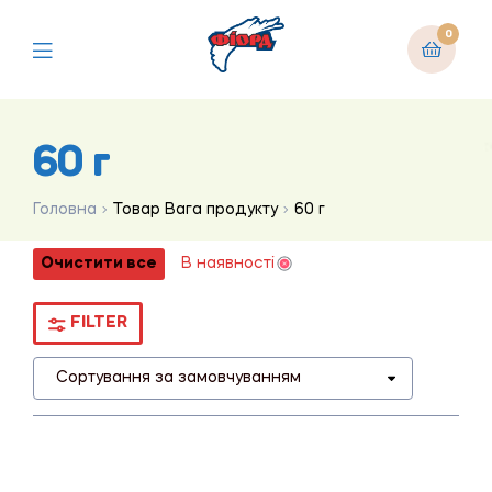
0
60 г
Головна
Товар Вага продукту
60 г
Очистити все
В наявності
FILTER