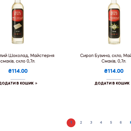
ілий Шоколад, Майстерня
Сироп Бузина, скло, М
смаків, скло 0,7л.
Смаків, 0,7л.
₴114.00
₴114.00
ДОДАТИ В КОШИК
ДОДАТИ В КОШИК
1
2
3
4
5
6