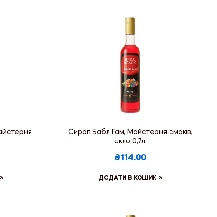
Майстерня
Сироп Бабл Гам, Майстерня смаків,
скло 0,7л.
₴114.00
ДОДАТИ В КОШИК