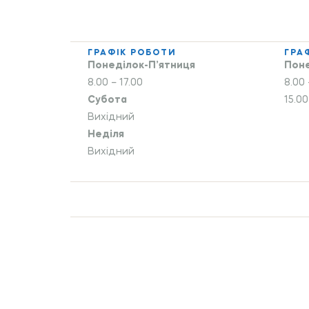
Кокос
(1)
Кориця
(1)
ГРАФІК РОБОТИ
ГРА
Лаванда
(1)
Понеділок-П’ятниця
Поне
Лайм
(1)
8.00 – 17.00
8.00 
Субота
15.00
Лимон
(2)
Вихідний
Лісова ягода
(1)
Неділя
Лічі
(1)
Вихідний
М'ята
(1)
Малина
(2)
Манго
(2)
Мандарин
(1)
Маракуя
(1)
Маргарита
(1)
Мохіто
(1)