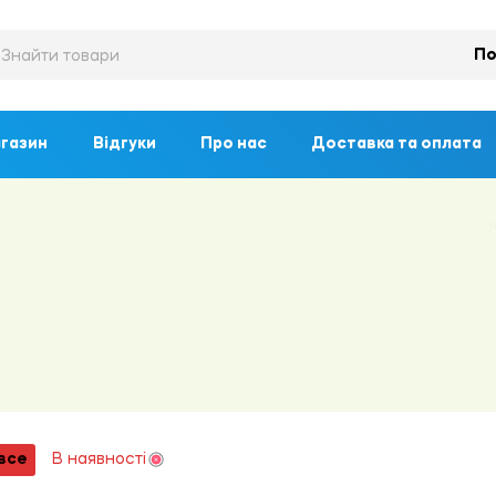
По
газин
Відгуки
Про нас
Доставка та оплата
все
В наявності