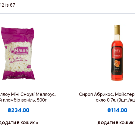
2 із 67
лоу Міні Сноуві Меллоус,
Сироп Абрикос, Майстерн
й пломбір ваніль, 500г
скло 0,7л. (9шт./ящ
₴234.00
₴114.00
ДОДАТИ В КОШИК
ДОДАТИ В КОШИК