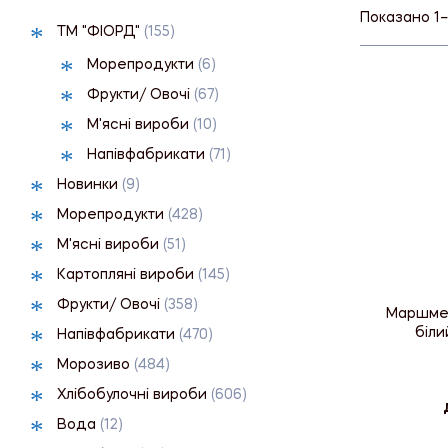
Показано 1–1
ТМ "ФІОРД"
(155)
Морепродукти
(6)
Фрукти/ Овочі
(67)
М'ясні вироби
(10)
Напівфабрикати
(71)
Новинки
(9)
Морепродукти
(428)
М'ясні вироби
(51)
Картопляні вироби
(145)
Фрукти/ Овочі
(358)
Маршмел
біли
Напівфабрикати
(470)
Морозиво
(484)
Хлібобулочні вироби
(606)
Вода
(12)