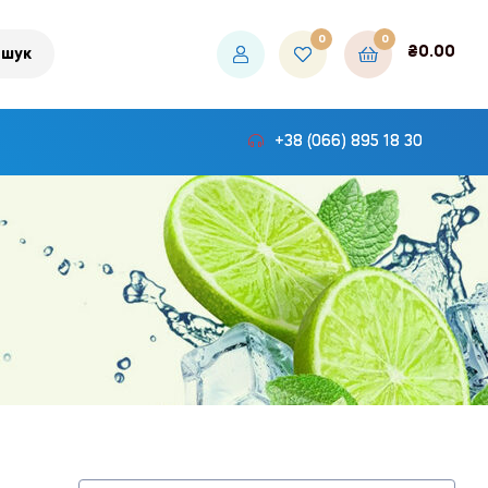
0
0
₴
0.00
шук
+38 (066) 895 18 30