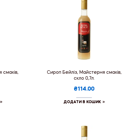
 смаків,
Сироп Бейліз, Майстерня смаків,
скло 0,7л.
₴114.00
ДОДАТИ В КОШИК