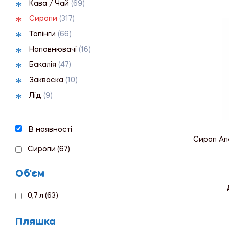
Кава / Чай
(69)
Сиропи
(317)
Топінги
(66)
Наповнювачі
(16)
Бакалія
(47)
Закваска
(10)
Лід
(9)
В наявності
Сироп Ап
Сиропи
(67)
Об'єм
0,7 л
(63)
Пляшка