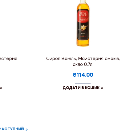
айстерня
Сироп Ваніль, Майстерня смаків,
скло 0,7л.
₴114.00
ДОДАТИ В КОШИК
НАСТУПНИЙ