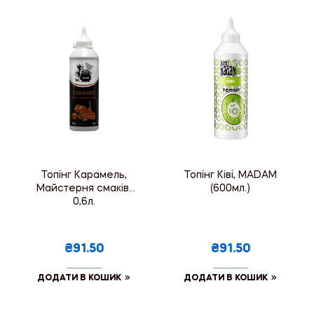
Топінг Карамель,
Топінг Ківі, MADAM
Майстерня смаків,
(600мл.)
0,6л.
₴91.50
₴91.50
ДОДАТИ В КОШИК
ДОДАТИ В КОШИК