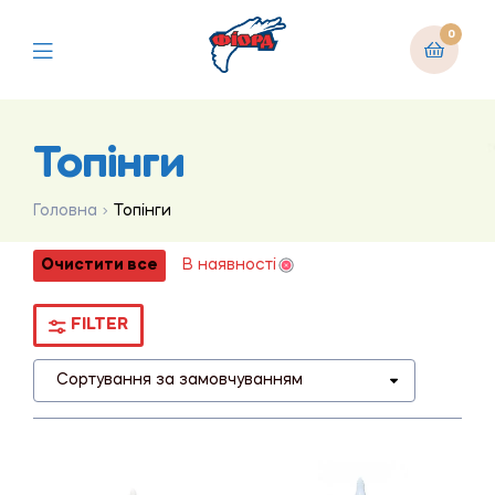
0
Топінги
Головна
Топінги
Очистити все
В наявності
FILTER