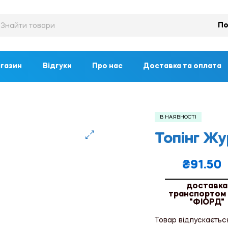
По
газин
Відгуки
Про нас
Доставка та оплата
В НАЯВНОСТІ
Топінг Ж
🔍
₴
91.50
доставка
транспортом
"ФІОРД"
Товар відпускаєтьс