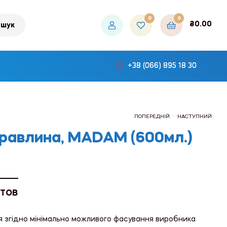
0
0
₴
0.00
шук
+38 (066) 895 18 30
.
ПОПЕРЕДНІЙ
НАСТУПНИЙ
уравлина, MADAM (600мл.)
₴91.50
₴91.50
 ТОВ
я згідно мінімально можливого фасування виробника