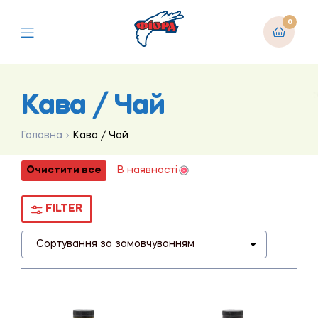
0
Кава / Чай
Головна
Кава / Чай
Очистити все
В наявності
FILTER