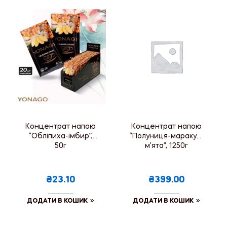
Концентрат напою
Концентрат напою
“Обліпиха-імбир”,
“Полуниця-маракуя-
50г
м’ята”, 1250г
₴23.10
₴399.00
ДОДАТИ В КОШИК
ДОДАТИ В КОШИК