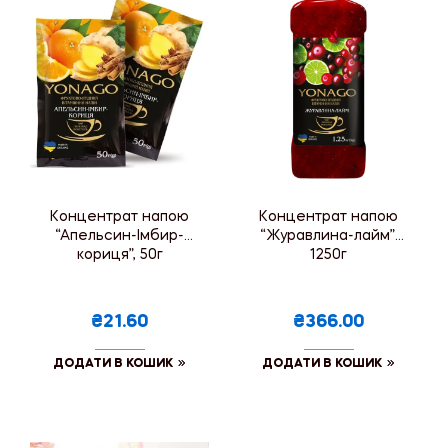
Концентрат напою
Концентрат напою
“Апельсин-Імбир-
“Журавлина-лайм”,
кориця”, 50г
1250г
₴21.60
₴366.00
ДОДАТИ В КОШИК
ДОДАТИ В КОШИК