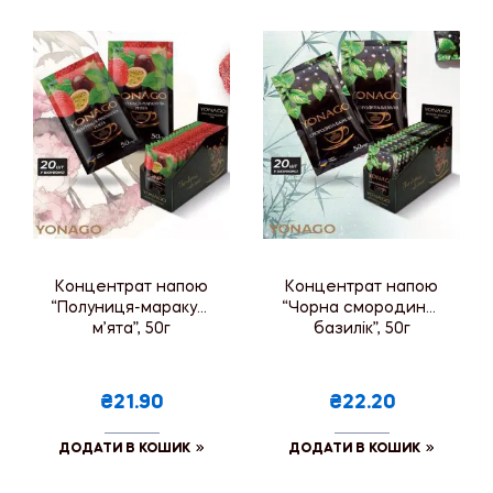
Концентрат напою
Концентрат напою
“Полуниця-маракуя-
“Чорна смородина-
м’ята”, 50г
базилік”, 50г
₴21.90
₴22.20
ДОДАТИ В КОШИК
ДОДАТИ В КОШИК