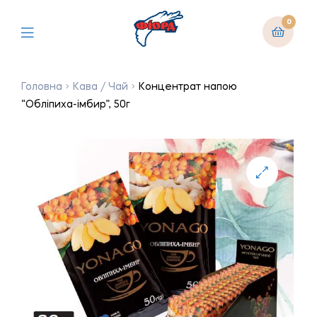
0
Головна
Кава / Чай
Концентрат напою
“Обліпиха-імбир”, 50г
🔍