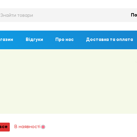
По
газин
Відгуки
Про нас
Доставка та оплата
все
В наявності