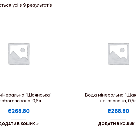
ься усі з 9 результатів
мінеральна “Шаянська”
Вода мінеральна “Шая
лабогазована .0,5л
негазована, 0,5
₴268.80
₴268.80
ДОДАТИ В КОШИК
ДОДАТИ В КОШИК