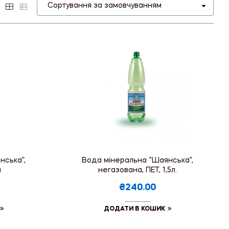
нська”,
Вода мінеральна “Шаянська”,
л
негазована, ПЕТ, 1,5л.
₴240.00
ДОДАТИ В КОШИК