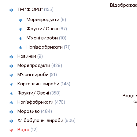
Відображают
ТМ "ФІОРД"
(155)
Морепродукти
(6)
Фрукти/ Овочі
(67)
М'ясні вироби
(10)
Напівфабрикати
(71)
Новинки
(9)
Морепродукти
(428)
М'ясні вироби
(51)
Картопляні вироби
(145)
Фрукти/ Овочі
(358)
Вода 
с
Напівфабрикати
(470)
Морозиво
(484)
Хлібобулочні вироби
(606)
Вода
(12)