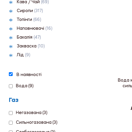
Кава / Чай
(69)
Сиропи
(317)
Топінги
(66)
Наповнювачі
(16)
Бакалія
(47)
Закваска
(10)
Лід
(9)
В наявності
Вода 
Вода
(9)
силь
Газ
Негазована
(3)
Сильногазована
(3)