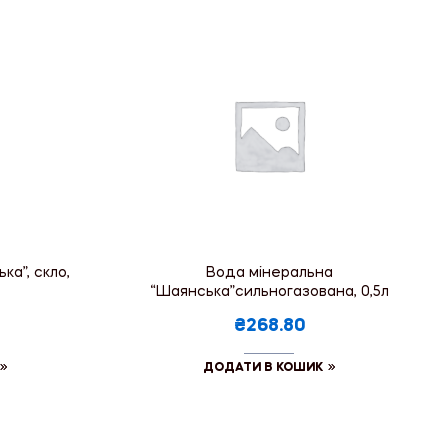
а”, скло,
Вода мінеральна
“Шаянська”сильногазована, 0,5л
₴268.80
ДОДАТИ В КОШИК