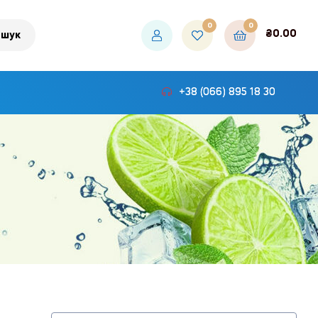
0
0
₴
0.00
шук
+38 (066) 895 18 30