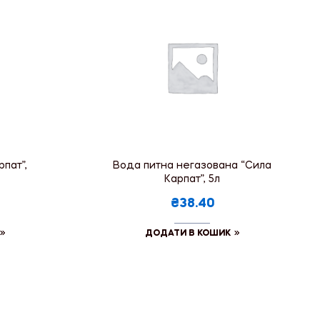
пат”,
Вода питна негазована “Сила
Карпат”, 5л
₴38.40
ДОДАТИ В КОШИК