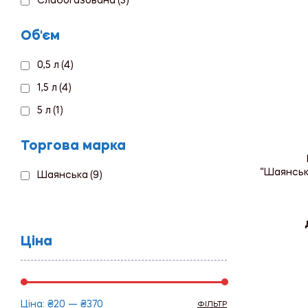
Слабогазована
(3)
Об'єм
0,5 л
(4)
1,5 л
(4)
5 л
(1)
Торгова марка
“Шаянська
Шаянська
(9)
Ціна
Ціна:
₴20
—
₴370
ФІЛЬТР