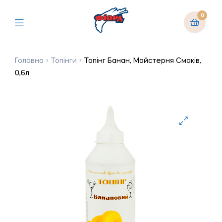
0
Головна
Топінги
Топінг Банан, Майстерня Смаків,
0,6л
🔍