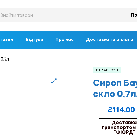
По
газин
Відгуки
Про нас
Доставка та оплата
0,7л.
В НАЯВНОСТІ
Сироп Бау
🔍
скло 0,7л
₴
114.00
доставка
транспортом
"ФІОРД"