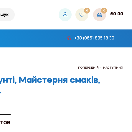
0
0
₴
0.00
шук
+38 (066) 895 18 30
.
ПОПЕРЕДНІЙ
НАСТУПНИЙ
нті, Майстерня смаків,
.
₴114.00
₴114.00
 ТОВ