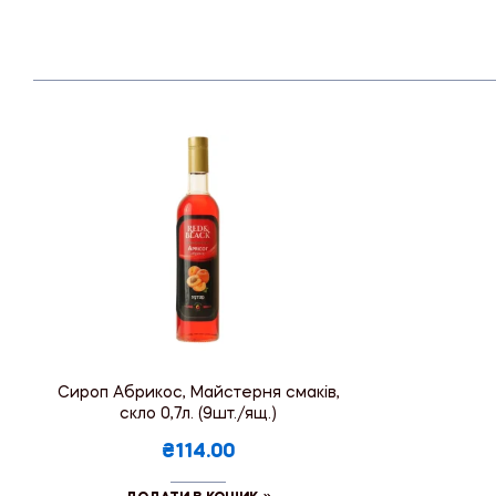
Сироп Абрикос, Майстерня смаків,
скло 0,7л. (9шт./ящ.)
₴114.00