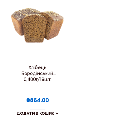
Хлібець
Бородінський
0,400г/18шт.
₴864.00
ДОДАТИ В КОШИК