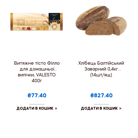
Витяжне тісто Філло
Хлібець Балтійський
для домашньої
Заварний 0,4кг
випічки, VALESTO
(14шт/ящ)
400г
₴77.40
₴827.40
ДОДАТИ В КОШИК
ДОДАТИ В КОШИК