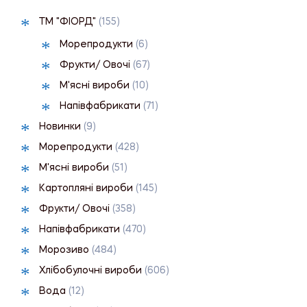
ТМ "ФІОРД"
(155)
Морепродукти
(6)
Фрукти/ Овочі
(67)
М'ясні вироби
(10)
Напівфабрикати
(71)
Новинки
(9)
Морепродукти
(428)
М'ясні вироби
(51)
Картопляні вироби
(145)
Фрукти/ Овочі
(358)
Напівфабрикати
(470)
Морозиво
(484)
Хлібобулочні вироби
(606)
Вода
(12)