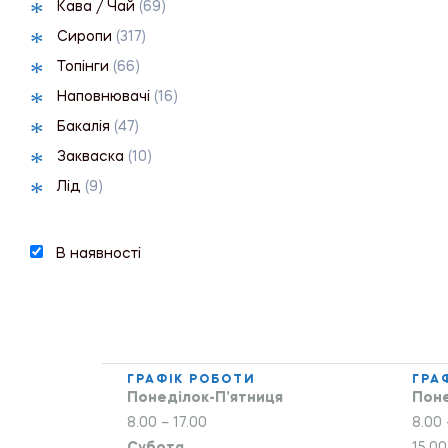
Кава / Чай
(69)
Сиропи
(317)
Топінги
(66)
Наповнювачі
(16)
Бакалія
(47)
Закваска
(10)
Лід
(9)
В наявності
ГРАФІК РОБОТИ
ГРА
Понеділок-П’ятниця
Поне
8.00 – 17.00
8.00 
Субота
15.00