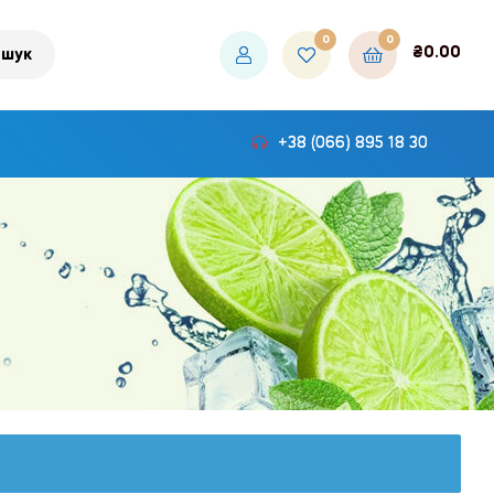
0
0
₴
0.00
шук
+38 (066) 895 18 30