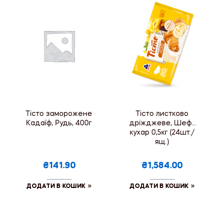
Тісто заморожене
Тісто листково
Кадаїф, Рудь, 400г
дріжджеве, Шеф-
кухар 0,5кг (24шт./
ящ.)
₴141.90
₴1,584.00
ДОДАТИ В КОШИК
ДОДАТИ В КОШИК