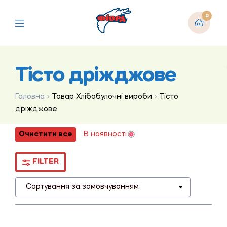
0
Тісто дріжджове
Головна
Товар Хлібобулочні вироби
Тісто
дріжджове
Очистити все
В наявності
FILTER