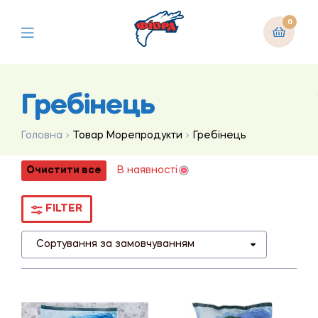
0
Гребінець
Головна
Товар Морепродукти
Гребінець
Очистити все
В наявності
FILTER