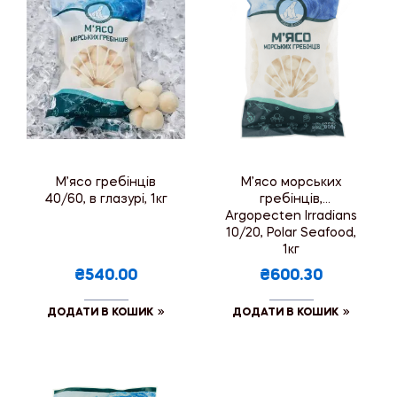
М’ясо гребінців
М’ясо морських
40/60, в глазурі, 1кг
гребінців,
Argopecten Irradians
10/20, Polar Seafood,
1кг
₴540.00
₴600.30
ДОДАТИ В КОШИК
ДОДАТИ В КОШИК