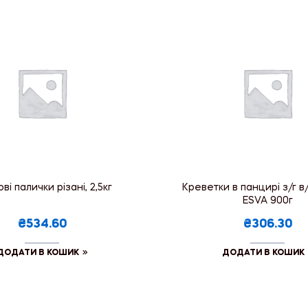
ві палички різані, 2,5кг
Креветки в панцирі з/г в/
ESVA 900г
₴534.60
₴306.30
ДОДАТИ В КОШИК
ДОДАТИ В КОШИК