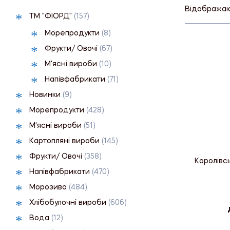
Відображают
ТМ "ФІОРД"
(157)
Морепродукти
(8)
Фрукти/ Овочі
(67)
М'ясні вироби
(10)
Напівфабрикати
(71)
Новинки
(9)
Морепродукти
(428)
М'ясні вироби
(51)
Картопляні вироби
(145)
Фрукти/ Овочі
(358)
Королівсь
Напівфабрикати
(470)
Морозиво
(484)
Хлібобулочні вироби
(606)
Вода
(12)