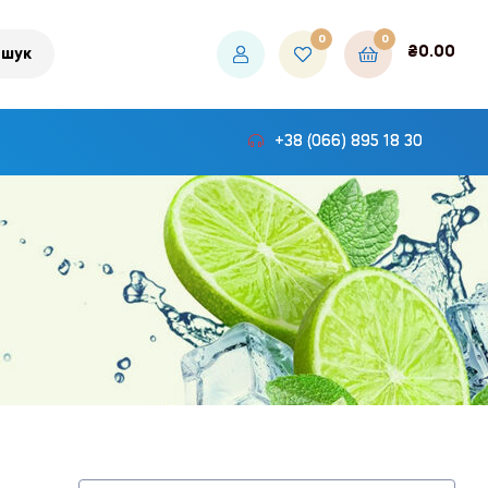
0
0
₴
0.00
шук
+38 (066) 895 18 30