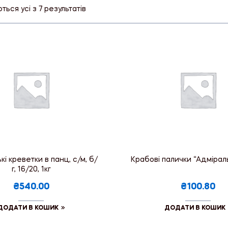
ься усі з 7 результатів
кі креветки в панц, с/м, б/
Крабові палички “Адміральс
г, 16/20, 1кг
₴540.00
₴100.80
ДОДАТИ В КОШИК
ДОДАТИ В КОШИК