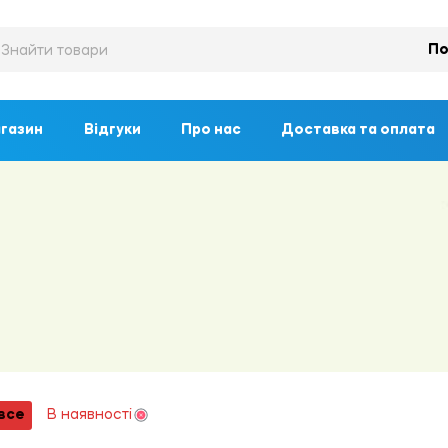
По
газин
Відгуки
Про нас
Доставка та оплата
все
В наявності