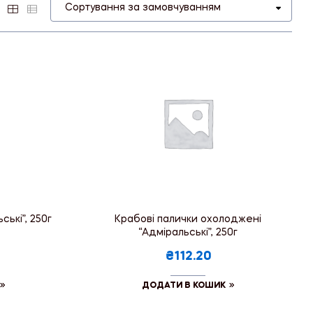
ькі”, 250г
Крабові палички охолоджені
“Адміральські”, 250г
₴112.20
ДОДАТИ В КОШИК