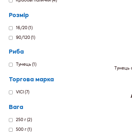
Крабові палички
(4)
Розмір
16/20
(1)
90/120
(1)
Риба
Тунець
(1)
Тунець ф
Торгова марка
VICI
(7)
Вага
250 г
(2)
500 г
(1)