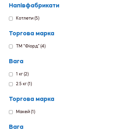
Напівфабрикати
Котлети
(5)
Торгова марка
ТМ "Фіорд"
(4)
Вага
1 кг
(2)
2.5 кг
(1)
Торгова марка
Макей
(1)
Вага