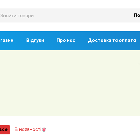
По
газин
Відгуки
Про нас
Доставка та оплата
все
В наявності