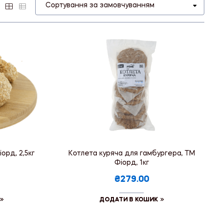
орд, 2,5кг
Котлета куряча для гамбургера, ТМ
Фіорд, 1кг
₴279.00
ДОДАТИ В КОШИК