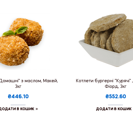
Домашнi” з маслом, Макей,
Котлети бургерні “Курячі” ,
3кг
Фіорд, 3кг
₴446.10
₴552.60
ДОДАТИ В КОШИК
ДОДАТИ В КОШИК