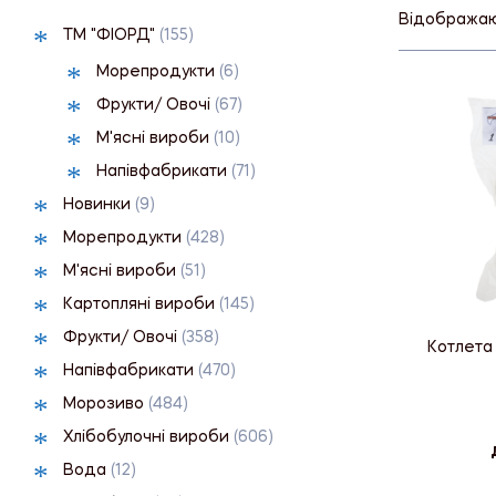
Відображают
ТМ "ФІОРД"
(155)
Морепродукти
(6)
Фрукти/ Овочі
(67)
М'ясні вироби
(10)
Напівфабрикати
(71)
Новинки
(9)
Морепродукти
(428)
М'ясні вироби
(51)
Картопляні вироби
(145)
Фрукти/ Овочі
(358)
Котлета 
Напівфабрикати
(470)
Морозиво
(484)
Хлібобулочні вироби
(606)
Вода
(12)