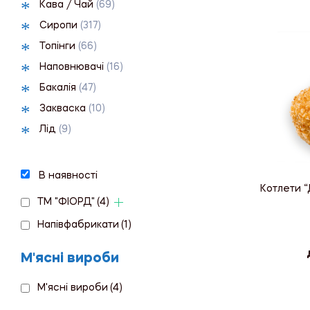
Кава / Чай
(69)
Сиропи
(317)
Топінги
(66)
Наповнювачі
(16)
Бакалія
(47)
Закваска
(10)
Лід
(9)
В наявності
Котлети “
ТМ "ФІОРД"
(4)
Напівфабрикати
(1)
М'ясні вироби
М'ясні вироби
(4)