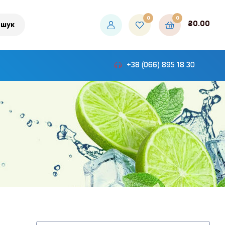
0
0
₴
0.00
шук
+38 (066) 895 18 30