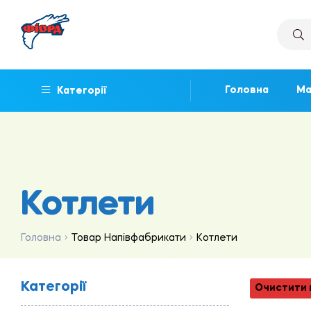
Головна
Ма
Категорії
Котлети
Головна
Товар Напівфабрикати
Котлети
Категорії
Очистити 