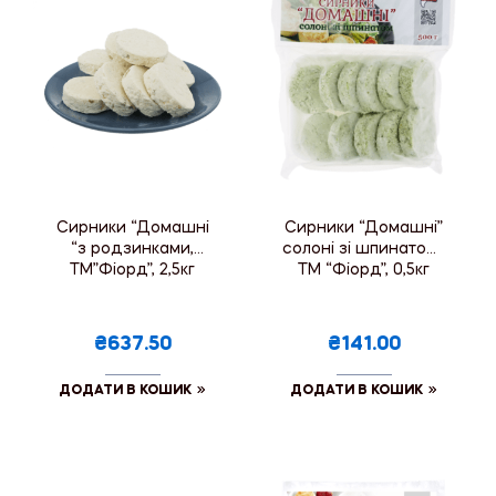
Сирники “Домашні
Сирники “Домашні”
“з родзинками,
солоні зі шпинатом ,
ТМ”Фіорд”, 2,5кг
ТМ “Фіорд”, 0,5кг
₴637.50
₴141.00
ДОДАТИ В КОШИК
ДОДАТИ В КОШИК