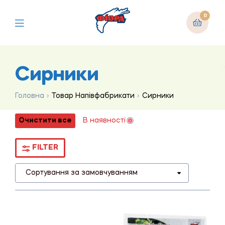
0
Сирники
Головна
Товар Напівфабрикати
Сирники
Очистити все
В наявності
FILTER