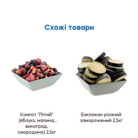
Схожі товари
Компот “Літній”
Баклажан різаний
(яблуко, малина,
заморожений 2,5кг
виноград,
смородина) 2,5кг