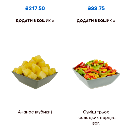
₴217.50
₴99.75
ДОДАТИ В КОШИК
ДОДАТИ В КОШИК
Ананас (кубики)
Суміш трьох
солодких перців
ваг.