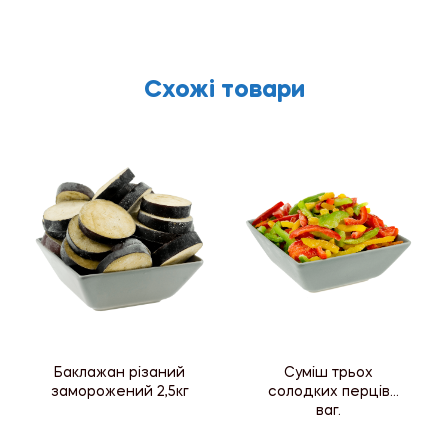
Схожі товари
Баклажан різаний
Суміш трьох
заморожений 2,5кг
солодких перців
ваг.