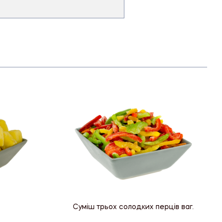
Суміш трьох солодких перців ваг.