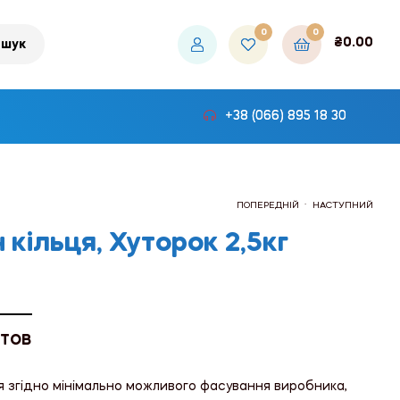
0
0
₴
0.00
шук
+38 (066) 895 18 30
.
ПОПЕРЕДНІЙ
НАСТУПНИЙ
кільця, Хуторок 2,5кг
₴270.00
₴39.00
 ТОВ
я згідно мінімально можливого фасування виробника,