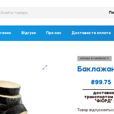
По
газин
Відгуки
Про нас
Доставка та оплата
НЕМАЄ В НАЯВНОСТІ
Баклажан 
🔍
₴
99.75
доставка
транспортом
"ФІОРД"
Товар відпускаєтьс