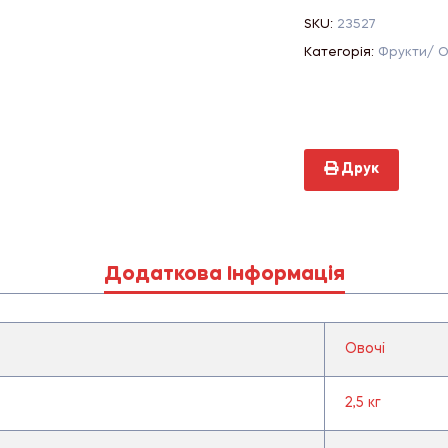
SKU:
23527
Категорія:
Фрукти/ О
Друк
Додаткова Інформація
Овочі
2,5 кг