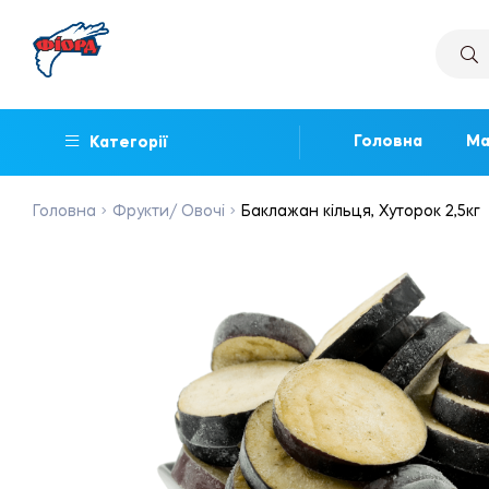
Головна
Ма
Категорії
Головна
Фрукти/ Овочі
Баклажан кільця, Хуторок 2,5кг