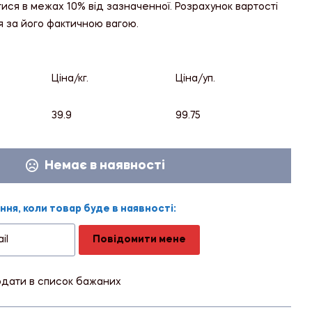
тися в межах 10% від зазначенної. Розрахунок вартості
я за його фактичною вагою.
Ціна/кг.
Ціна/уп.
39.9
99.75
Немає в наявності
ня, коли товар буде в наявності:
Повідомити мене
дати в список бажаних