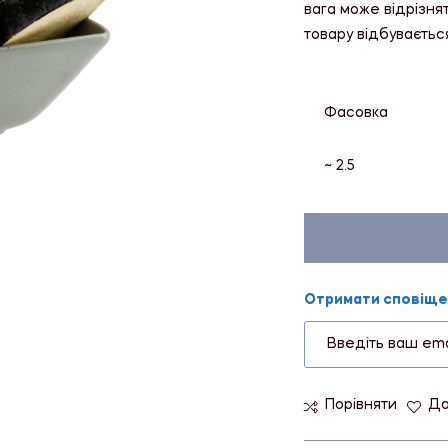
вага може відрізня
товару відбуваєтьс
Фасовка
~ 2.5
Отримати сповіщен
Порівняти
До