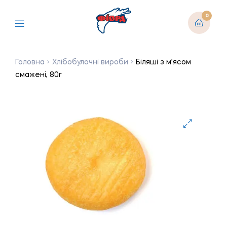
0
Головна
Хлібобулочні вироби
Біляші з м’ясом
смажені, 80г
🔍