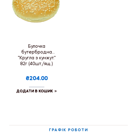
Булочка
бутербродна
“Кругла з кунжут.”
82г (40шт./ящ.)
₴204.00
ДОДАТИ В КОШИК
ГРАФІК РОБОТИ