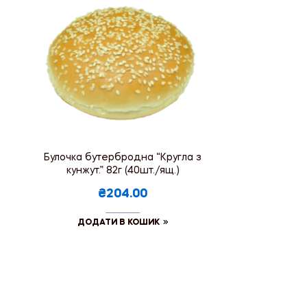
Булочка бутербродна “Кругла з
кунжут.” 82г (40шт./ящ.)
₴204.00
ДОДАТИ В КОШИК