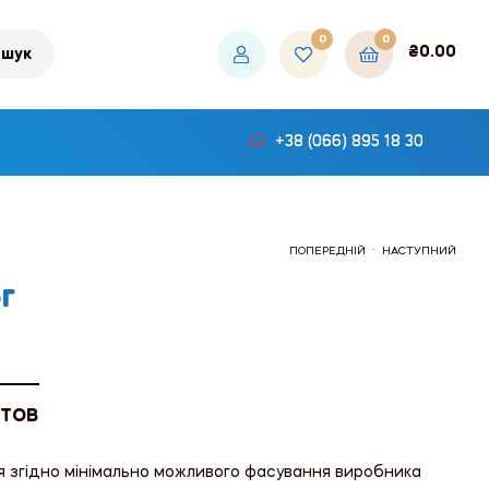
0
0
₴
0.00
шук
+38 (066) 895 18 30
.
ПОПЕРЕДНІЙ
НАСТУПНИЙ
г
₴350.40
₴333.00
 ТОВ
я згідно мінімально можливого фасування виробника