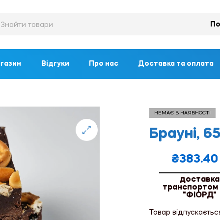
По
газин
Відгуки
Про нас
Доставка та оплата
НЕМАЄ В НАЯВНОСТІ
Брауні, 65
🔍
₴
383.40
доставка
транспортом
"ФІОРД"
Товар відпускаєтьс