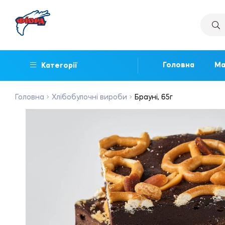
Головна
Ма
Категорії
Головна
Хлібобулочні вироби
Брауні, 65г