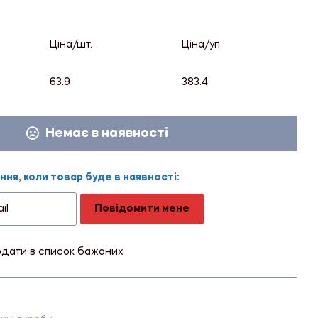
Ціна/шт.
Ціна/уп.
63.9
383.4
Немає в наявності
ня, коли товар буде в наявності:
Повідомити мене
дати в список бажаних