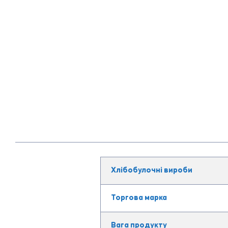
Хлібобулочні вироби
Торгова марка
Вага продукту