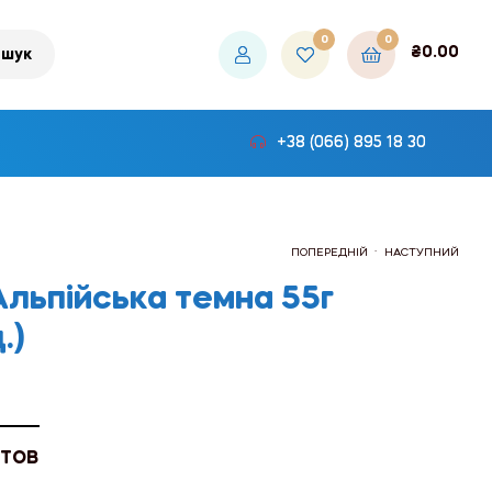
0
0
₴
0.00
шук
+38 (066) 895 18 30
.
ПОПЕРЕДНІЙ
НАСТУПНИЙ
льпійська темна 55г
.)
₴486.00
₴450.00
 ТОВ