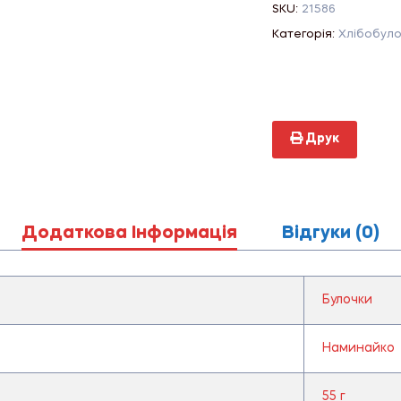
SKU:
21586
Категорія:
Хлібобуло
Друк
Додаткова Інформація
Відгуки (0)
Булочки
Наминайко
55 г