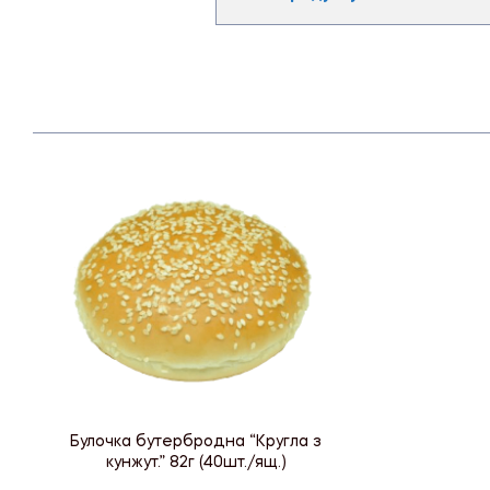
Булочка бутербродна “Кругла з
кунжут.” 82г (40шт./ящ.)