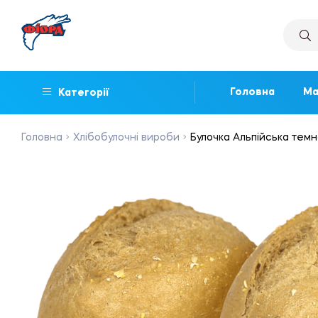
Головна
Ма
Категорії
Головна
Хлібобулочні вироби
Булочка Альпійська темна