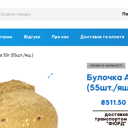
По
газин
Відгуки
Про нас
Доставка та оплата
 55г (55шт./ящ.)
НЕМАЄ В НАЯВНОСТІ
Булочка А
🔍
(55шт./ящ
₴
511.50
доставка
транспортом
"ФІОРД"