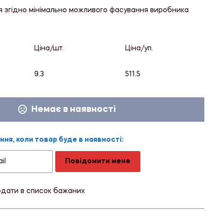
я згідно мінімально можливого фасування виробника
Ціна/шт.
Ціна/уп.
9.3
511.5
Немає в наявності
ня, коли товар буде в наявності:
Повідомити мене
дати в список бажаних