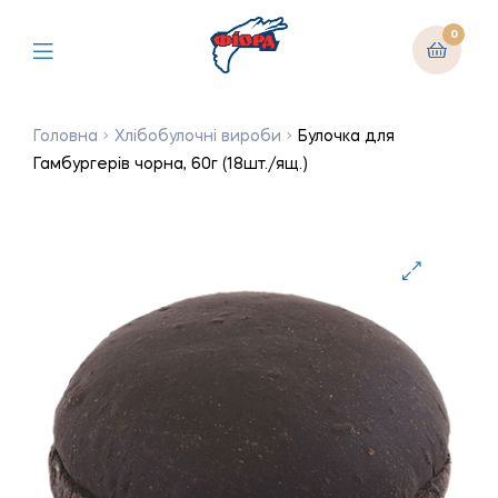
0
Головна
Хлібобулочні вироби
Булочка для
Гамбургерів чорна, 60г (18шт./ящ.)
🔍