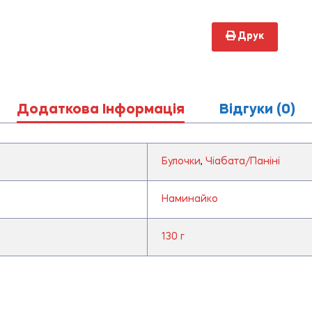
Друк
Додаткова Інформація
Відгуки (0)
Булочки
,
Чіабата/Паніні
Наминайко
130 г