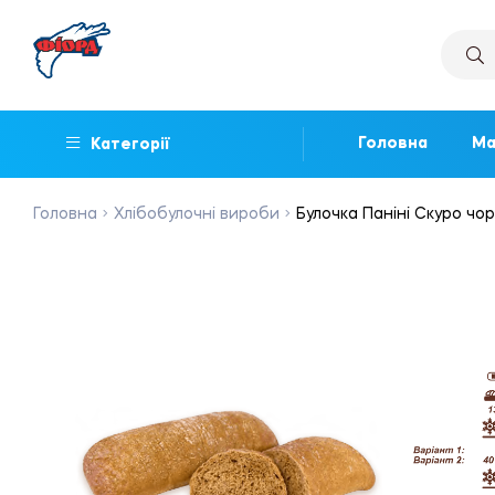
Головна
Ма
Категорії
Головна
Хлібобулочні вироби
Булочка Паніні Скуро чор