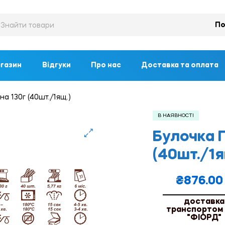
По
газин
Відгуки
Про нас
Доставка та оплата
на 130г (40шт./1ящ.)
В НАЯВНОСТІ
Булочка П
🔍
(40шт./1я
₴
876.00
доставка
транспортом
"ФІОРД"