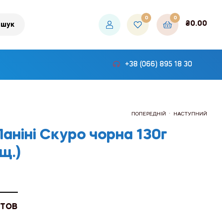
0
0
₴
0.00
шук
+38 (066) 895 18 30
.
ПОПЕРЕДНІЙ
НАСТУПНИЙ
аніні Скуро чорна 130г
щ.)
₴1,494.00
₴876.00
 ТОВ