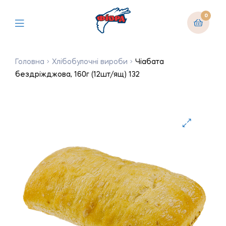
0
Головна
Хлібобулочні вироби
Чіабата
бездріжджова, 160г (12шт/ящ) 132
🔍