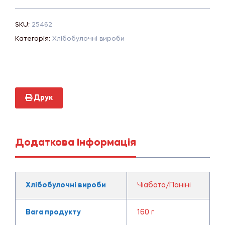
SKU:
25462
Категорія:
Хлібобулочні вироби
Друк
Додаткова Інформація
Хлібобулочні вироби
Чіабата/Паніні
Вага продукту
160 г