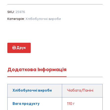
SKU:
25976
Категорія:
Хлібобулочні вироби
Друк
Додаткова Інформація
Хлібобулочні вироби
Чіабата/Паніні
Вага продукту
110 г