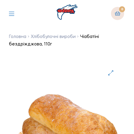
0
Головна
Хлібобулочні вироби
Чіабатіні
бездріжджова, 110г
🔍