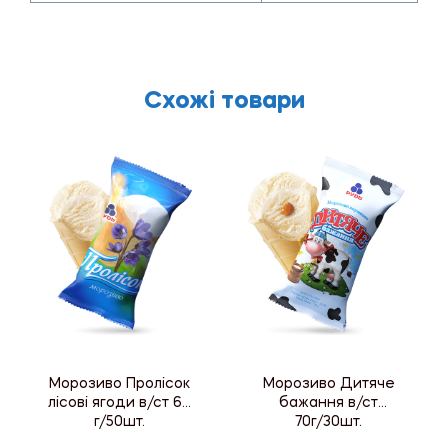
Схожі товари
Морозиво Пролісок
Морозиво Дитяче
лісові ягоди в/ст 60
бажання в/ст
г/50шт.
70г/30шт.