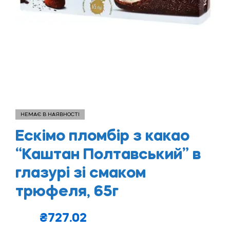
НЕМАЄ В НАЯВНОСТІ
Ескімо пломбір з какао
“Каштан Полтавський” в
глазурі зі смаком
трюфеля, 65г
₴
727.02