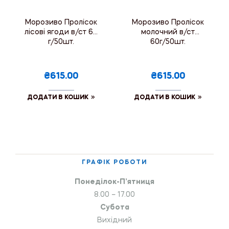
Морозиво Пролісок
Морозиво Пролісок
лісові ягоди в/ст 60
молочний в/ст
г/50шт.
60г/50шт.
₴615.00
₴615.00
ДОДАТИ В КОШИК
ДОДАТИ В КОШИК
ГРАФІК РОБОТИ
Понеділок-П’ятниця
8.00 – 17.00
Субота
Вихідний