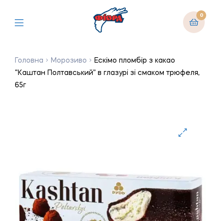
0
Головна
Морозиво
Ескімо пломбір з какао
“Каштан Полтавський” в глазурі зі смаком трюфеля,
65г
🔍