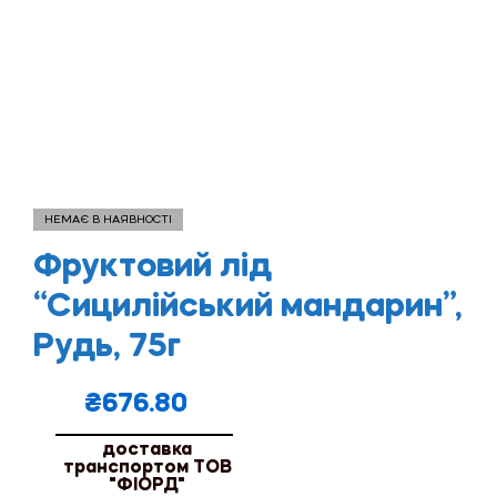
НЕМАЄ В НАЯВНОСТІ
Фруктовий лід
“Сицилійський мандарин”,
Рудь, 75г
₴
676.80
доставка
транспортом ТОВ
"ФІОРД"