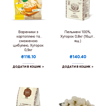
Вареники з
Пельмені 100%,
картоплею та
Хуторок 0,8кг (16шт./
смаженою
ящ.)
цибулею, Хуторок
0,9кг
₴116.10
₴140.40
ДОДАТИ В КОШИК
ДОДАТИ В КОШИК