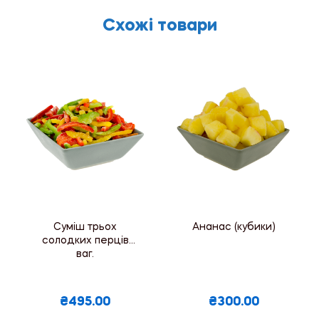
Схожі товари
Суміш трьох
Ананас (кубики)
солодких перців
ваг.
₴495.00
₴300.00