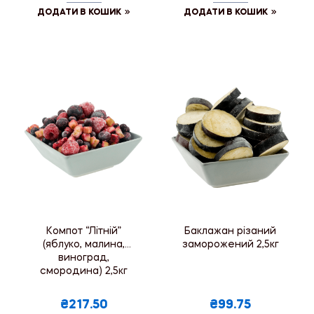
ДОДАТИ В КОШИК
ДОДАТИ В КОШИК
Компот “Літній”
Баклажан різаний
(яблуко, малина,
заморожений 2,5кг
виноград,
смородина) 2,5кг
₴217.50
₴99.75