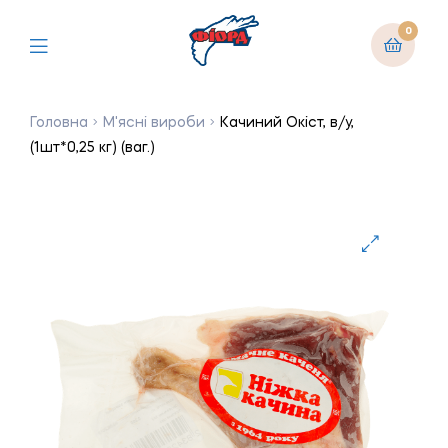
0
Головна
М'ясні вироби
Качиний Окіст, в/у,
(1шт*0,25 кг) (ваг.)
🔍