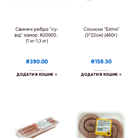
Свинячі ребра “су-
Сосиски “Елітні”
від” замор. #209009
(3*22см) (460г)
(1 кг-1,3 кг)
₴390.00
₴159.30
ДОДАТИ В КОШИК
ДОДАТИ В КОШИК