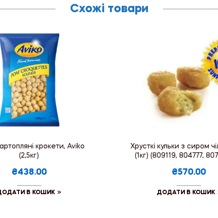
Схожі товари
картопляні крокети, Aviko
Хрусткі кульки з сиром ч
(2,5кг)
(1кг) (809119, 804777, 807
₴438.00
₴570.00
ДОДАТИ В КОШИК
ДОДАТИ В КОШИК