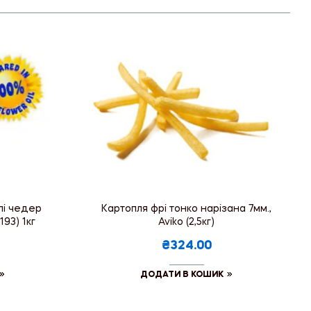
ілі чедер
Картопля фрі тонко нарізана 7мм.,
193) 1кг
Aviko (2,5кг)
₴324.00
ДОДАТИ В КОШИК