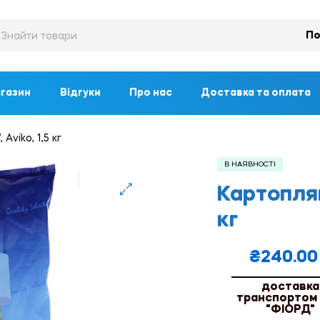
По
газин
Відгуки
Про нас
Доставка та оплата
Аviko, 1,5 кг
В НАЯВНОСТІ
Картоплян
🔍
кг
₴
240.00
доставка
транспортом
"ФІОРД"