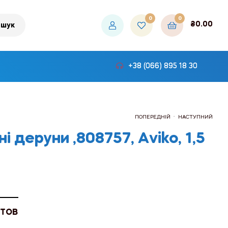
0
0
₴
0.00
шук
+38 (066) 895 18 30
.
ПОПЕРЕДНІЙ
НАСТУПНИЙ
і деруни ,808757, Аviko, 1,5
₴210.00
₴79.80
 ТОВ