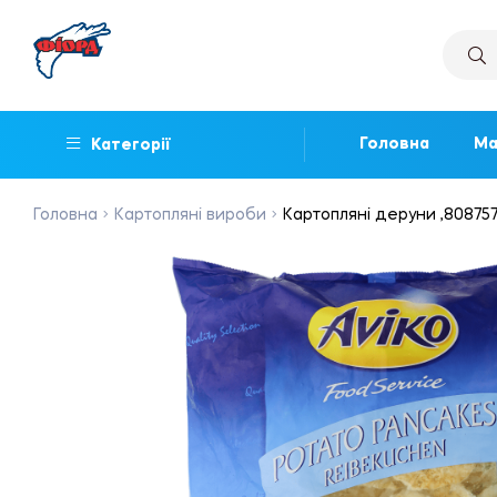
Головна
Ма
Категорії
Головна
Картопляні вироби
Картопляні деруни ,808757, 