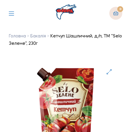
0
Головна
Бакалія
Кетчуп Шашличний, д/п, ТМ “Selo
Зелене”, 230г
🔍