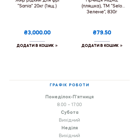
Жир рідкий для фрі
Гірчиця Міцна,
“Sania” 20кг (1ящ.)
(пляшка), ТМ “Selo
Зелене”, 830г
₴3,000.00
₴79.50
ДОДАТИ В КОШИК
ДОДАТИ В КОШИК
ГРАФІК РОБОТИ
Понеділок-П’ятниця
8.00 – 17.00
Субота
Вихідний
Неділя
Вихідний