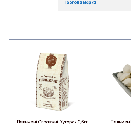
Торгова марка
Пельмені Справжні, Хуторок 0,6кг
Пельмені 