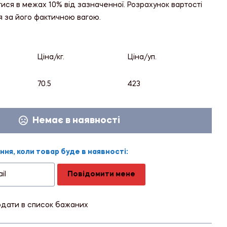
тися в межах 10% від зазначенної. Розрахунок вартості
я за його фактичною вагою.
Ціна/кг.
Ціна/уп.
70.5
423
Немає в наявності
ня, коли товар буде в наявності:
Повідомити мене
дати в список бажаних