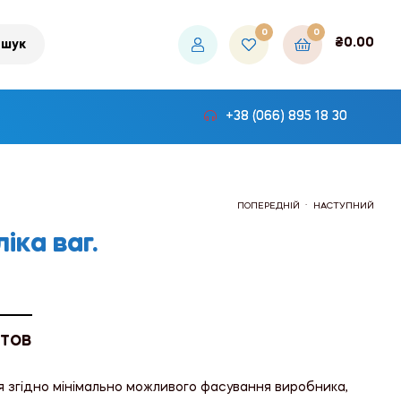
0
0
₴
0.00
шук
+38 (066) 895 18 30
.
ПОПЕРЕДНІЙ
НАСТУПНИЙ
ліка ваг.
₴81.00
₴65.10
 ТОВ
я згідно мінімально можливого фасування виробника,