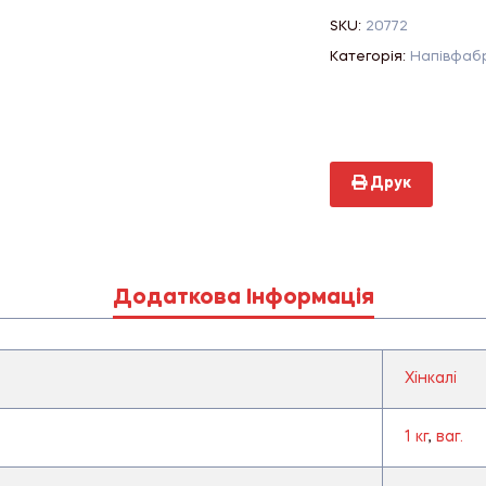
SKU:
20772
Категорія:
Напівфаб
Друк
Додаткова Інформація
Хінкалі
1 кг
,
ваг.