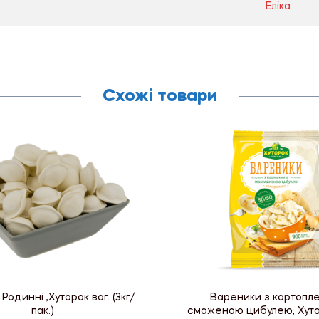
Еліка
Схожі товари
Родинні ,Хуторок ваг. (3кг/
Вареники з картопл
пак.)
смаженою цибулею, Хуто