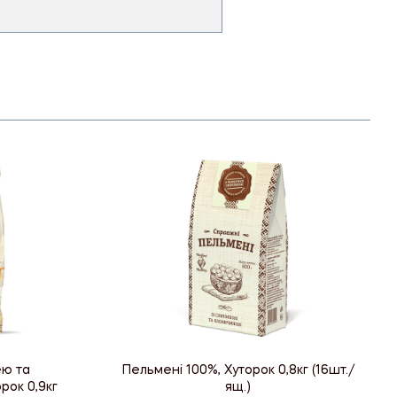
ею та
Пельмені 100%, Хуторок 0,8кг (16шт./
рок 0,9кг
ящ.)