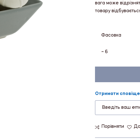
вага може відрізня
товару відбуваєтьс
Фасовка
~ 6
Отримати сповіщен
Порівняти
До