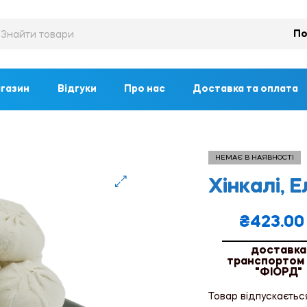
По
газин
Відгуки
Про нас
Доставка та оплата
НЕМАЄ В НАЯВНОСТІ
Хінкалі, Е
🔍
₴
423.00
доставка
транспортом
"ФІОРД"
Товар відпускаєтьс