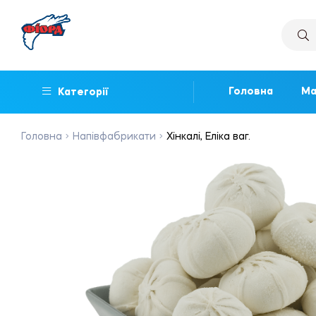
Головна
Ма
Категорії
Головна
Напівфабрикати
Хінкалі, Еліка ваг.