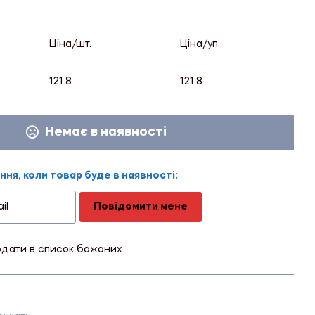
Ціна/шт.
Ціна/уп.
121.8
121.8
Немає в наявності
ня, коли товар буде в наявності:
Повідомити мене
дати в список бажаних