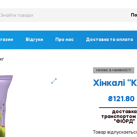
По
газин
Відгуки
Про нас
Доставка та оплата
кг
НЕМАЄ В НАЯВНОСТІ
Хінкалі “
🔍
₴
121.80
доставка
транспортом
"ФІОРД"
Товар відпускаєтьс