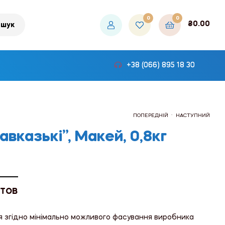
0
0
₴
0.00
шук
+38 (066) 895 18 30
.
ПОПЕРЕДНІЙ
НАСТУПНИЙ
Кавказькі”, Макей, 0,8кг
₴232.50
₴150.00
 ТОВ
я згідно мінімально можливого фасування виробника