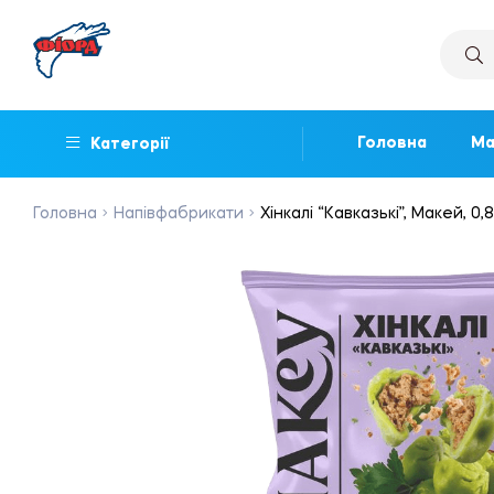
Головна
Ма
Категорії
Головна
Напівфабрикати
Хінкалі “Кавказькі”, Макей, 0,8