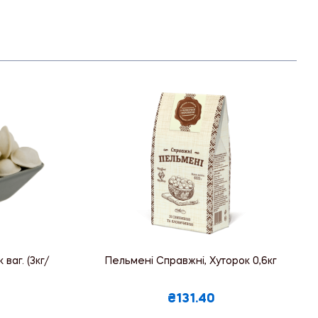
ваг. (3кг/
Пельмені Справжні, Хуторок 0,6кг
₴131.40