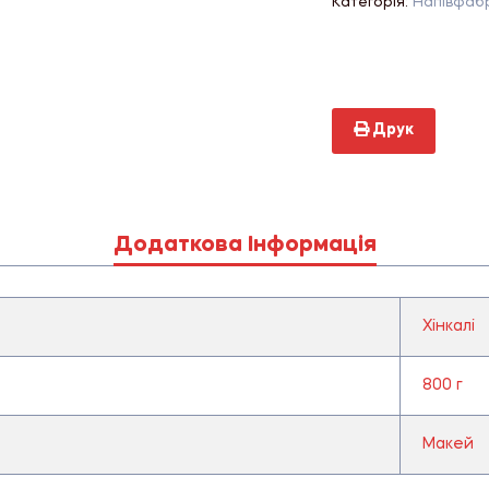
Категорія:
Напівфаб
Друк
Додаткова Інформація
Хінкалі
800 г
Макей