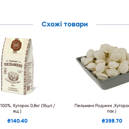
Схожі товари
100%, Хуторок 0,8кг (16шт./
Пельмені Родинні ,Хуторок 
ящ.)
пак.)
₴140.40
₴398.70