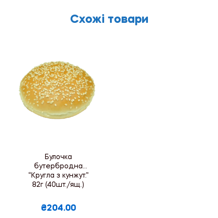
Схожі товари
Булочка
бутербродна
“Кругла з кунжут.”
82г (40шт./ящ.)
₴204.00