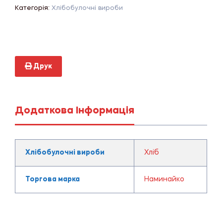
Категорія:
Хлібобулочні вироби
Друк
Додаткова Інформація
Хлібобулочні вироби
Хліб
Торгова марка
Наминайко