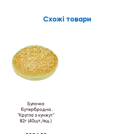
Схожі товари
Булочка
бутербродна
“Кругла з кунжут.”
82г (40шт./ящ.)