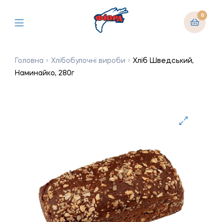
0
Головна
Хлібобулочні вироби
Хліб Шведський,
Наминайко, 280г
🔍