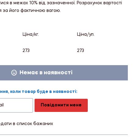
тися в межах 10% від зазначенної. Розрахунок вартості
я за його фактичною вагою.
Ціна/кг.
Ціна/уп.
273
273
Немає в наявності
ня, коли товар буде в наявності:
Повідомити мене
дати в список бажаних