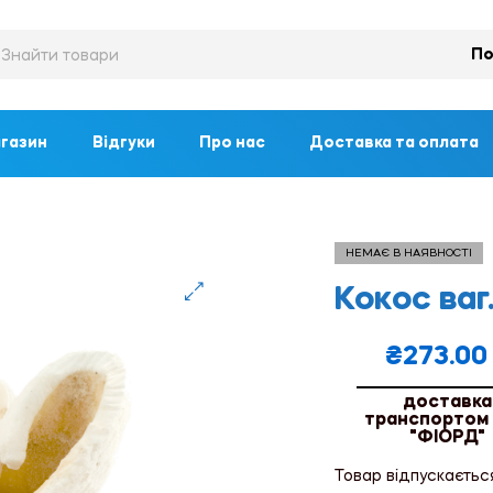
По
газин
Відгуки
Про нас
Доставка та оплата
НЕМАЄ В НАЯВНОСТІ
Кокос ваг
🔍
₴
273.00
доставка
транспортом
"ФІОРД"
Товар відпускаєтьс