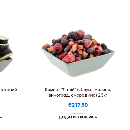
рожений
Компот “Літній” (яблуко, малина,
виноград, смородина) 2,5кг
₴217.50
ДОДАТИ В КОШИК