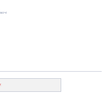
вочі
г.