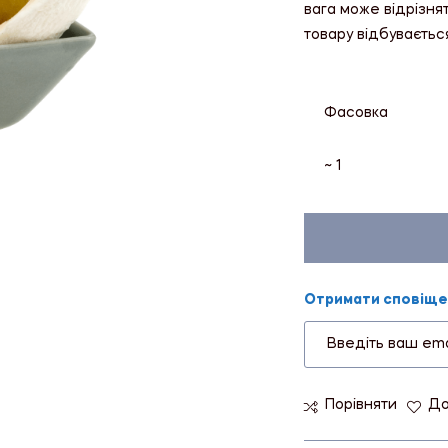
вага може відрізня
товару відбуваєтьс
Фасовка
~ 1
Отримати сповіщен
Порівняти
До