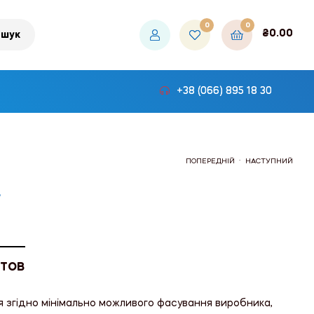
0
0
₴
0.00
шук
+38 (066) 895 18 30
.
ПОПЕРЕДНІЙ
НАСТУПНИЙ
.
₴291.00
₴291.00
 ТОВ
я згідно мінімально можливого фасування виробника,