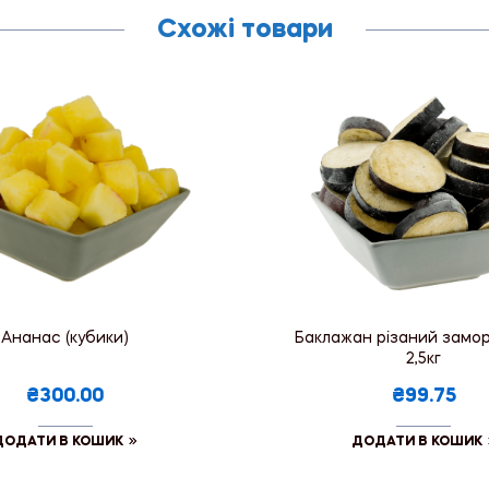
Схожі товари
Ананас (кубики)
Баклажан різаний замо
2,5кг
₴300.00
₴99.75
ДОДАТИ В КОШИК
ДОДАТИ В КОШИК