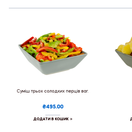
Суміш трьох солодких перців ваг.
₴495.00
ДОДАТИ В КОШИК