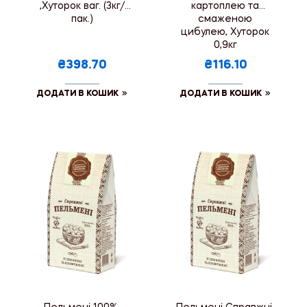
,Хуторок ваг. (3кг/
картоплею та
пак.)
смаженою
цибулею, Хуторок
0,9кг
₴398.70
₴116.10
ДОДАТИ В КОШИК
ДОДАТИ В КОШИК