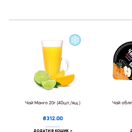
Чай Манго 20г (40шт./ящ.)
Чай обліп
₴312.00
ДОДАТИ В КОШИК