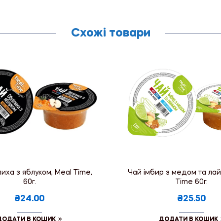
Схожі товари
иха з яблуком, Meal Time,
Чай імбир з медом та лай
60г.
Time 60г.
₴24.00
₴25.50
ДОДАТИ В КОШИК
ДОДАТИ В КОШИК