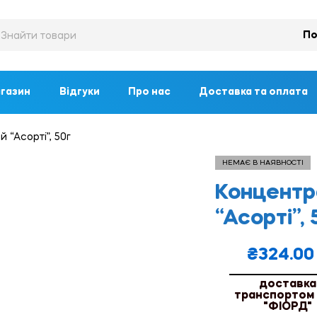
По
газин
Відгуки
Про нас
Доставка та оплата
“Асорті”, 50г
НЕМАЄ В НАЯВНОСТІ
Концентр
“Асорті”, 
₴
324.00
доставка
транспортом
"ФІОРД"