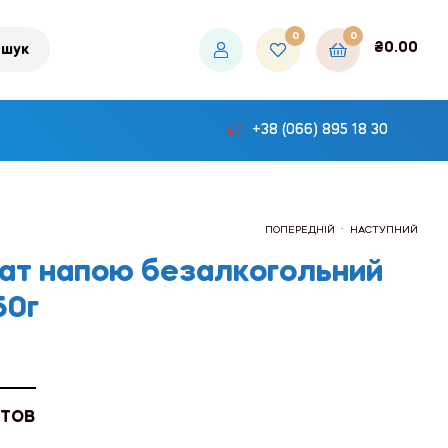
0
0
₴
0.00
шук
+38 (066) 895 18 30
.
ПОПЕРЕДНІЙ
НАСТУПНИЙ
ат напою безалкогольний
50г
₴273.60
₴777.60
 ТОВ