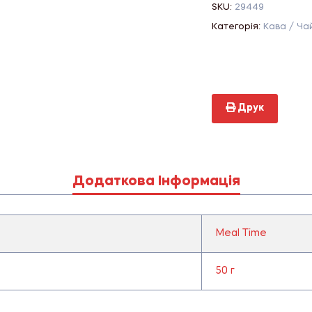
SKU:
29449
Категорія:
Кава / Ча
Друк
Додаткова Інформація
Meal Time
50 г