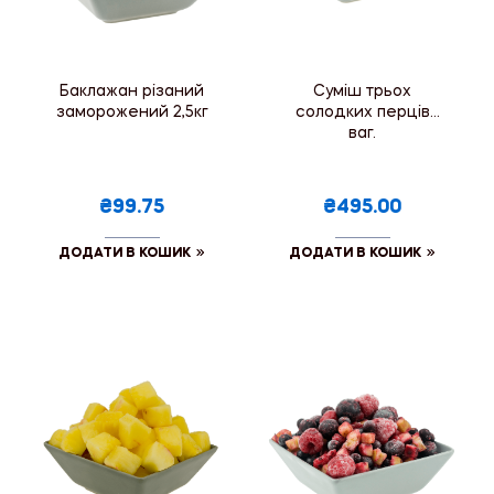
Баклажан різаний
Суміш трьох
заморожений 2,5кг
солодких перців
ваг.
₴99.75
₴495.00
ДОДАТИ В КОШИК
ДОДАТИ В КОШИК