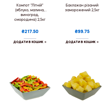
Компот “Літній”
Баклажан різаний
(яблуко, малина,
заморожений 2,5кг
виноград,
смородина) 2,5кг
₴217.50
₴99.75
ДОДАТИ В КОШИК
ДОДАТИ В КОШИК