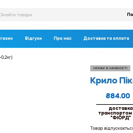
По
газин
Відгуки
Про нас
Доставка та оплата
0,2кг)
НЕМАЄ В НАЯВНОСТІ
Крило Пік
₴
84.00
доставка
транспортом
"ФІОРД"
Товар відпускаєтьс