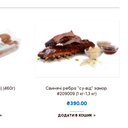
) (460г)
Свинячі ребра “су-від” замор.
#209009 (1 кг-1,3 кг)
₴390.00
ДОДАТИ В КОШИК