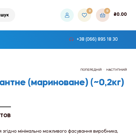
0
0
₴
0.00
шук
+38 (066) 895 18 30
.
ПОПЕРЕДНІЙ
НАСТУПНИЙ
антне (мариноване) (~0,2кг)
₴144.00
₴432.00
 ТОВ
я згідно мінімально можливого фасування виробника,