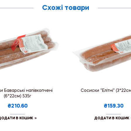
Схожі товари
и Баварські напівкопчені
Сосиски “Елітні” (3*22см
(6*22см) 535г
₴210.60
₴159.30
ДОДАТИ В КОШИК
ДОДАТИ В КОШИК