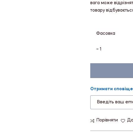
вага може відрізня
товару відбуваєтьс
Фасовка
~ 1
Отримати сповіщен
Порівняти
До