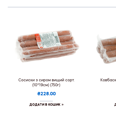
Сосиски з сиром вищий сорт.
Ковбаск
(10*19см) (750г)
₴228.00
ДОДАТИ В КОШИК