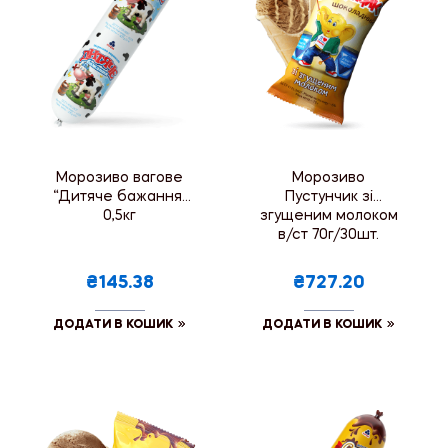
Морозиво вагове
Морозиво
“Дитяче бажання”
Пустунчик зі
0,5кг
згущеним молоком
в/ст 70г/30шт.
₴145.38
₴727.20
ДОДАТИ В КОШИК
ДОДАТИ В КОШИК