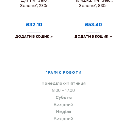
д/п ТМ “Selo
пляшка, ТМ “Selo
Зелене”, 230г
Зелене”, 830г
₴32.10
₴53.40
ДОДАТИ В КОШИК
ДОДАТИ В КОШИК
ГРАФІК РОБОТИ
Понеділок-П’ятниця
8.00 – 17.00
Субота
Вихідний
Неділя
Вихідний