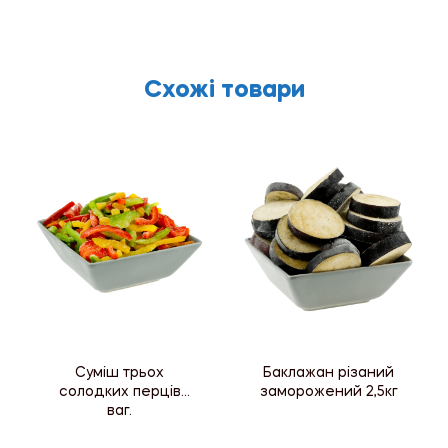
Схожі товари
Суміш трьох
Баклажан різаний
солодких перців
заморожений 2,5кг
ваг.