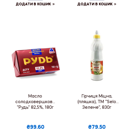
ДОДАТИ В КОШИК
ДОДАТИ В КОШИК
Масло
Гірчиця Міцна,
солодковершкове
(пляшка), ТМ “Selo
“Рудь” 82,5%, 180г
Зелене”, 830г
₴99.60
₴79.50