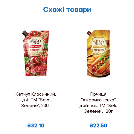
Схожі товари
Кетчуп Класичний,
Гірчиця
д/п ТМ “Selo
“Американська”
Зелене”, 230г
дой-пак, ТМ “Selo
Зелене”, 120г
₴32.10
₴22.50