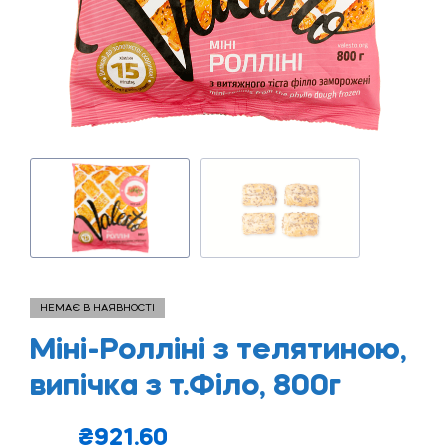
НЕМАЄ В НАЯВНОСТІ
Міні-Ролліні з телятиною,
випічка з т.Філо, 800г
₴
921.60