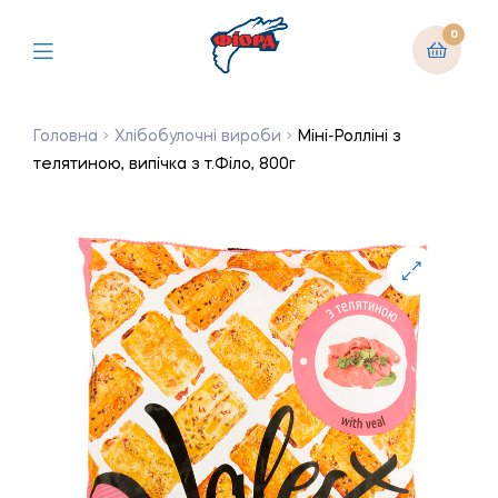
0
Головна
Хлібобулочні вироби
Міні-Ролліні з
телятиною, випічка з т.Філо, 800г
🔍